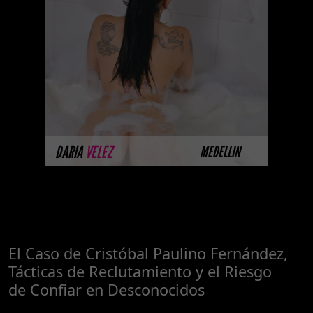
Próximamente.... Algunas de
nuestras modelos aún no tienen
imágenes disponibles en la web
porque están completando su
sesión ...
MÁS INFORMACIÓN
DARIA
VELEZ
MEDELLIN
El Caso de Cristóbal Paulino Fernández,
Tácticas de Reclutamiento y el Riesgo
de Confiar en Desconocidos