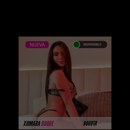
;
NUEVA
DISPONIBLE
NUEVA
XIOMARA DUQUE
Próximamente.... Algunas de
nuestras modelos aún no tienen
imágenes disponibles en la web
porque están completando su
sesión ...
MÁS INFORMACIÓN
XIOMARA
DUQUE
BOGOTA