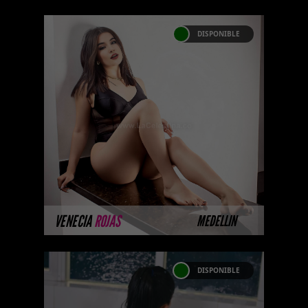
DISPONIBLE
VENECIA ROJAS
Soy Venecia rojas , una preciosa
Escorts delgadas . Me gusta el
sexo intenso, mi cuerpo tiene
curvas muy definidas, quiero ...
MÁS INFORMACIÓN
VENECIA
ROJAS
MEDELLIN
DISPONIBLE
DARIA VELEZ