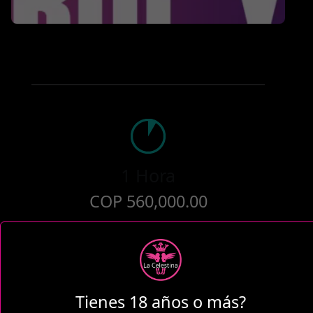
1 Hora
COP 560,000.00
2 Horas
Tienes 18 años o más?