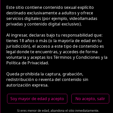
COP 900,000.00
Este sitio contiene contenido sexual explícito
destinado exclusivamente a adultos y ofrece
servicios digitales (por ejemplo, videollamadas
privadas y contenido digital exclusivo).
Al ingresar, declaras bajo tu responsabilidad que:
5 Horas
tienes 18 años o más (o la mayoría de edad en tu
COP 2,500,000.00
jurisdicción), el acceso a este tipo de contenido es
legal donde te encuentras, y accedes de forma
voluntaria y aceptas los Términos y Condiciones y la
Estas tarifas incluyen transporte y preservativos
Política de Privacidad.
Medio de Pago:
Queda prohibida la captura, grabación,
redistribución o reventa del contenido sin
autorización expresa.
Soy mayor de edad y acepto
No acepto, salir
Si eres menor de edad, abandona el sitio inmediatamente.