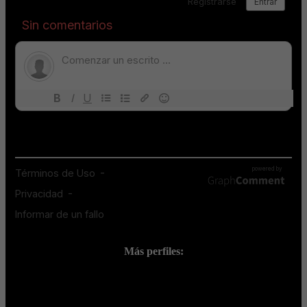
Más perfiles:
;