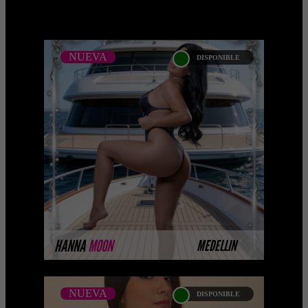
NUEVA
DISPONIBLE
NUEVA
HANNA MOON -
CATALOGO PLATINO
Platinum Esta modelo pertenece a
nuestro Catálogo Privado Platinum.
Selección privada de modelos con un
nivel de belleza y perform ...
MÁS INFORMACIÓN
HANNA
MOON
MEDELLIN
NUEVA
DISPONIBLE
NUEVA