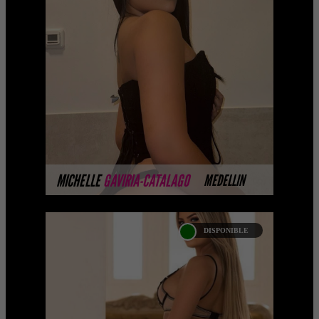
MICHELLE GAVIRIA-
CATALAGO PLATINO
Coming soon... Some of our models
don't yet have photos available on the
website because they are completing
their professional ph ...
MÁS INFORMACIÓN
MICHELLE
GAVIRIA-CATALAGO
MEDELLIN
DISPONIBLE
ALEJANDRA ARIZA-
CATALOGO PLATINO
Platinum Esta modelo pertenece a
nuestro Catálogo Privado Platinum.