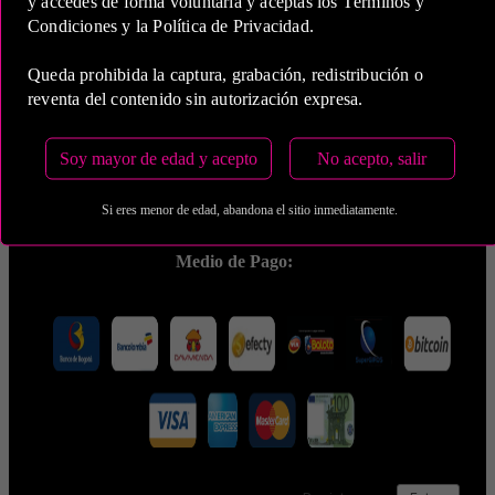
y accedes de forma voluntaria y aceptas los Términos y
Condiciones y la Política de Privacidad.
Queda prohibida la captura, grabación, redistribución o
reventa del contenido sin autorización expresa.
5 Horas
COP 2,700,000.00
Soy mayor de edad y acepto
No acepto, salir
Si eres menor de edad, abandona el sitio inmediatamente.
Estas tarifas incluyen transporte y preservativos
Medio de Pago: