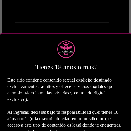
1 Hora
Tienes 18 años o más?
COP 1,000,000.00
Este sitio contiene contenido sexual explícito destinado
exclusivamente a adultos y ofrece servicios digitales (por
ejemplo, videollamadas privadas y contenido digital
exclusivo).
2 Horas
Al ingresar, declaras bajo tu responsabilidad que: tienes 18
años o más (o la mayoría de edad en tu jurisdicción), el
COP 1,500,000.00
acceso a este tipo de contenido es legal donde te encuentras,