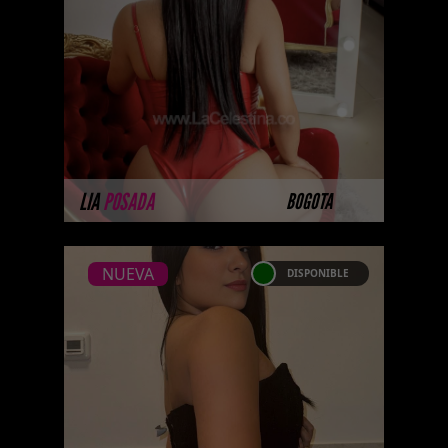
Soy Lia Posada , una mujer
apasionada por el arte de la
buena compañía y los momentos
memorables. Me considero una
persona creativ ...
MÁS INFORMACIÓN
LIA
POSADA
BOGOTA
NUEVA
DISPONIBLE
NUEVA
MICHELLE GAVIRIA-
CATALAGO PLATINO
Coming soon... Some of our
models don't yet have photos
available on the website because