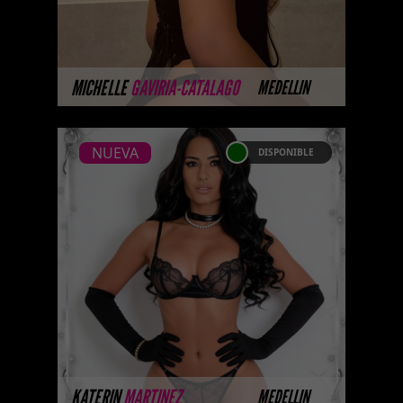
they are completing their
professional ph ...
MÁS INFORMACIÓN
MICHELLE
GAVIRIA-CATALAGO
MEDELLIN
NUEVA
DISPONIBLE
NUEVA
KATERIN MARTINEZ -
CATALOGO PLATINO
Platinum Esta modelo pertenece
a nuestro Catálogo Privado
Platinum. Selección privada de
modelos con un nivel de belleza
y perform ...
MÁS INFORMACIÓN
KATERIN
MARTINEZ
MEDELLIN