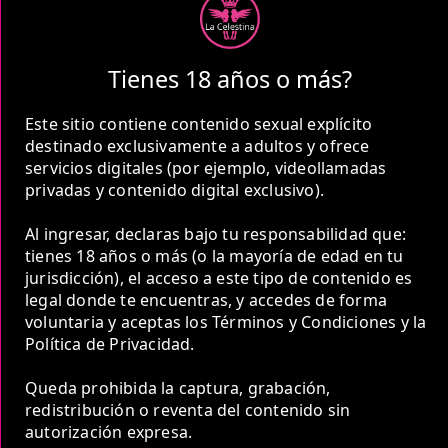
1 Hora
COP 1,000,000.00
Tienes 18 años o más?
Este sitio contiene contenido sexual explícito
destinado exclusivamente a adultos y ofrece
servicios digitales (por ejemplo, videollamadas
privadas y contenido digital exclusivo).
2 Horas
COP 1,500,000.00
Al ingresar, declaras bajo tu responsabilidad que:
tienes 18 años o más (o la mayoría de edad en tu
jurisdicción), el acceso a este tipo de contenido es
legal donde te encuentras, y accedes de forma
voluntaria y aceptas los Términos y Condiciones y la
Política de Privacidad.
5 Horas
Queda prohibida la captura, grabación,
COP 2,700,000.00
redistribución o reventa del contenido sin
autorización expresa.