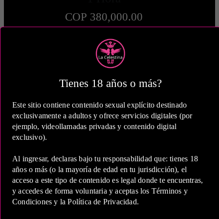
COP 380,000.00
2 Horas
Tienes 18 años o más?
COP 570,000.00
Este sitio contiene contenido sexual explícito destinado
exclusivamente a adultos y ofrece servicios digitales (por
ejemplo, videollamadas privadas y contenido digital
exclusivo).
Al ingresar, declaras bajo tu responsabilidad que: tienes 18
5 Horas
años o más (o la mayoría de edad en tu jurisdicción), el
acceso a este tipo de contenido es legal donde te encuentras,
COP 900,000.00
y accedes de forma voluntaria y aceptas los Términos y
Condiciones y la Política de Privacidad.
Estas tarifas incluyen transporte y preservativos