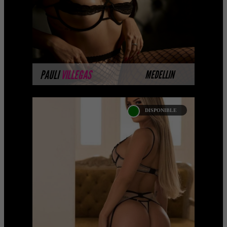
completando su sesión ...
MÁS INFORMACIÓN
PAULI
VILLEGAS
MEDELLIN
DISPONIBLE
ALEJANDRA ARIZA-
CATALOGO PLATINO
Platinum Esta modelo pertenece a
nuestro Catálogo Privado Platinum.
Selección privada de modelos con un
nivel de belleza y perform ...