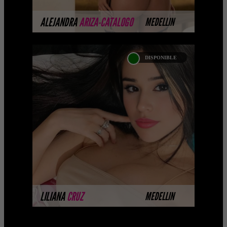
MÁS INFORMACIÓN
ALEJANDRA
ARIZA-CATALOGO
MEDELLIN
DISPONIBLE
LILIANA CRUZ
Próximamente.... Algunas de nuestras
modelos aún no tienen imágenes
disponibles en la web porque están
completando su sesión ...
MÁS INFORMACIÓN
LILIANA
CRUZ
MEDELLIN