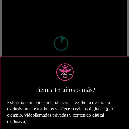
1 Hora
COP 550,000.00
Tienes 18 años o más?
Este sitio contiene contenido sexual explícito destinado
2 Horas
exclusivamente a adultos y ofrece servicios digitales (por
ejemplo, videollamadas privadas y contenido digital
COP 830,000.00
exclusivo).