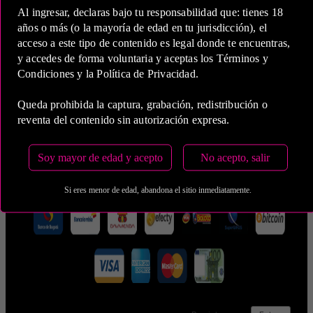
Al ingresar, declaras bajo tu responsabilidad que: tienes 18
años o más (o la mayoría de edad en tu jurisdicción), el
acceso a este tipo de contenido es legal donde te encuentras,
y accedes de forma voluntaria y aceptas los Términos y
5 Horas
Condiciones y la Política de Privacidad.
COP 1,500,000.00
Queda prohibida la captura, grabación, redistribución o
reventa del contenido sin autorización expresa.
Estas tarifas incluyen transporte y preservativos
Soy mayor de edad y acepto
No acepto, salir
Medio de Pago:
Si eres menor de edad, abandona el sitio inmediatamente.