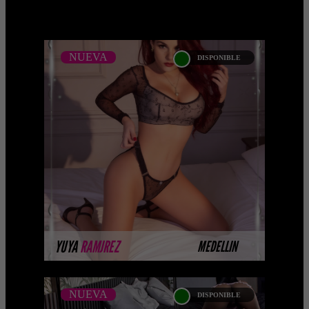
NUEVA
DISPONIBLE
NUEVA
YUYA RAMJREZ -
CATALOGO PLATINO
Platinum Esta modelo pertenece a
nuestro Catálogo Privado Platinum.
Selección privada de modelos con un
nivel de belleza y perform ...
MÁS INFORMACIÓN
YUYA
RAMJREZ
MEDELLIN
NUEVA
DISPONIBLE
NUEVA