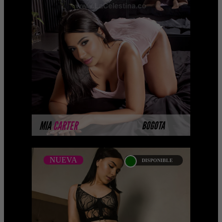
MIA CARTER
Escorts senos pequeños Hola cariño, mi
nombre es Mia Carter, Escorts Bogota
Tengo 28 años y soy una marav ...
MÁS INFORMACIÓN
MIA
CARTER
BOGOTA
NUEVA
DISPONIBLE
NUEVA
MELODY SCOT
...Próximamente.... Algunas de nuestras
modelos aún no tienen imágenes
disponibles en la web porque están