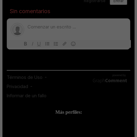
Más perfiles:
;