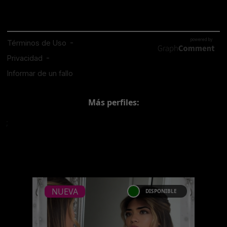
Más perfiles:
;
NUEVA
DISPONIBLE
NUEVA
MARIA CECILIA
ARBOLEDA - CATALOGO