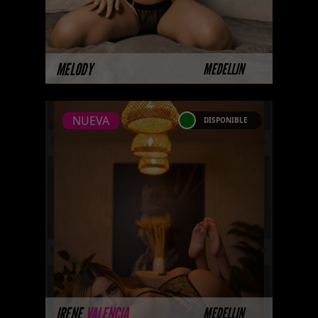
MÁS INFORMACIÓN
MELODY
MEDELLIN
NUEVA
DISPONIBLE
NUEVA
IRENE VALENCIA
Próximamente.... Algunas de
nuestras modelos aún no tienen
imágenes disponibles en la web
porque están completando su
sesión ...
MÁS INFORMACIÓN
IRENE
VALENCIA
MEDELLIN