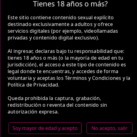
Tienes 18 años o más?
1 Hora
Este sitio contiene contenido sexual explícito
COP 1,000,000.00
destinado exclusivamente a adultos y ofrece
servicios digitales (por ejemplo, videollamadas
privadas y contenido digital exclusivo).
Al ingresar, declaras bajo tu responsabilidad que:
tienes 18 años o más (o la mayoría de edad en tu
2 Horas
jurisdicción), el acceso a este tipo de contenido es
COP 1,500,000.00
legal donde te encuentras, y accedes de forma
voluntaria y aceptas los Términos y Condiciones y la
Política de Privacidad.
Queda prohibida la captura, grabación,
redistribución o reventa del contenido sin
autorización expresa.
5 Horas
COP 2,700,000.00
Soy mayor de edad y acepto
No acepto, salir