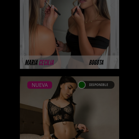
PLATINO
Platinum Esta modelo pertenece
a nuestro Catálogo Privado
Platinum. Selección privada de
modelos con un nivel de belleza
y perform ...
MÁS INFORMACIÓN
MARIA
CECILIA
BOGOTA
NUEVA
DISPONIBLE
NUEVA
MELODY SCOT
...Próximamente.... Algunas de
nuestras modelos aún no tienen
imágenes disponibles en la web
porque están completando su
ses ...