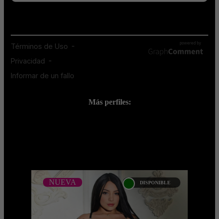
Más perfiles:
;
NUEVA
DISPONIBLE
NUEVA
CAROLINE JONES -
CATALAGO PLATINO