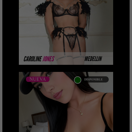
Platinum Esta modelo pertenece a
nuestro Catálogo Privado Platinum.
Selección privada de modelos con un
nivel de belleza y perform ...
MÁS INFORMACIÓN
CAROLINE
JONES
MEDELLIN
NUEVA
DISPONIBLE
NUEVA
KATA ENCIZO
Próximamente.... Algunas de nuestras
modelos aún no tienen imágenes
disponibles en la web porque están
completando su sesión ...