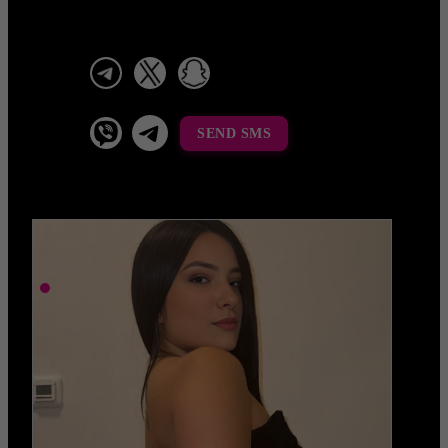
telegram
x
snapchat
viber
Telegram La Celestina
SEND SMS