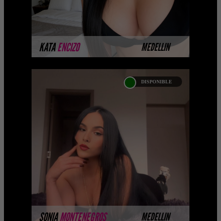
MÁS INFORMACIÓN
KATA
ENCIZO
MEDELLIN
DISPONIBLE
SONIA MONTENEGROS
Próximamente.... Algunas de nuestras
modelos aún no tienen imágenes
disponibles en la web porque están
completando su sesión ...
MÁS INFORMACIÓN
SONIA
MONTENEGROS
MEDELLIN