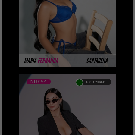
Platinum Esta modelo pertenece a
nuestro Catálogo Privado Platinum.
Selección privada de modelos con un
nivel de belleza y perform ...
MÁS INFORMACIÓN
MARIA
FERNANDA
CARTAGENA
NUEVA
DISPONIBLE
NUEVA
DANIELA HERRERA -
CATALOGO PLATINO -
BOGOTA
...Próximamente.... Algunas de nuestras
modelos aún no tienen imágenes
disponibles en la web porque están