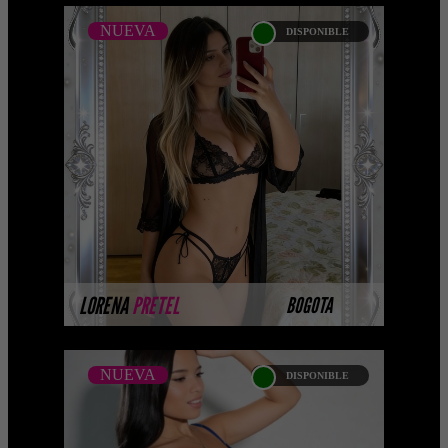
NUEVA
DISPONIBLE
NUEVA
LORENA PRETEL -
CATALOGO PLATINO
Platinum Esta modelo pertenece a
nuestro Catálogo Privado Platinum.
Selección privada de modelos con un
nivel de belleza y perform ...
MÁS INFORMACIÓN
LORENA
PRETEL
BOGOTA
NUEVA
DISPONIBLE
NUEVA
MARIA FERNANDA -
CATALOGO PLATINO