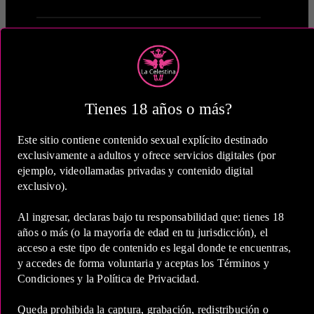
1 Hora
Tienes 18 años o más?
COP 580,000.00
Este sitio contiene contenido sexual explícito destinado
exclusivamente a adultos y ofrece servicios digitales (por
ejemplo, videollamadas privadas y contenido digital
exclusivo).
Al ingresar, declaras bajo tu responsabilidad que: tienes 18
2 Horas
años o más (o la mayoría de edad en tu jurisdicción), el
acceso a este tipo de contenido es legal donde te encuentras,
COP 900,000.00
y accedes de forma voluntaria y aceptas los Términos y
Condiciones y la Política de Privacidad.
Queda prohibida la captura, grabación, redistribución o