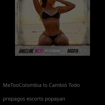
Platinum Esta modelo pertenece
a nuestro Catálogo Privado
Platinum. Selección privada de
modelos con un nivel de belleza
y perform ...
MÁS INFORMACIÓN
ANGELINE
WEST-
BOGOTA
MeTooColombia lo Cambió Todo
prepagos escorts popayan