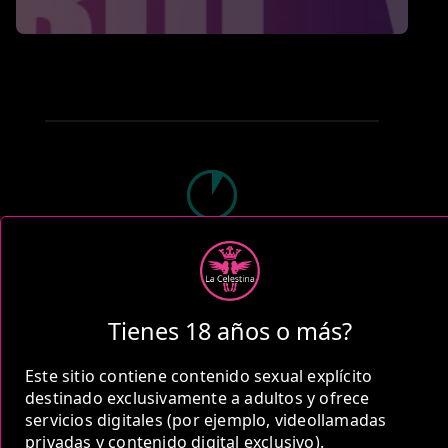
1 Hora
COP 400,000.00
Tienes 18 años o más?
Este sitio contiene contenido sexual explícito
destinado exclusivamente a adultos y ofrece
2 Horas
servicios digitales (por ejemplo, videollamadas
privadas y contenido digital exclusivo).