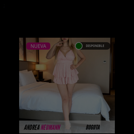
;
NUEVA
DISPONIBLE
NUEVA
ANDREA NEUMANN
...Platinum Esta modelo
pertenece a nuestro Catálogo
Privado Platinum. Selección
privada de modelos con un nivel
de belleza y perf ...
MÁS INFORMACIÓN
ANDREA
NEUMANN
BOGOTA