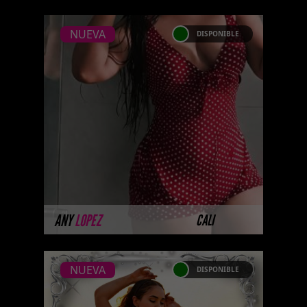
NUEVA
DISPONIBLE
NUEVA
ANY LOPEZ
...Próximamente.... Algunas de
nuestras modelos aún no tienen
imágenes disponibles en la web
porque están completando su
ses ...
MÁS INFORMACIÓN
ANY
LOPEZ
CALI
NUEVA
DISPONIBLE
NUEVA
ANGELINE WEST-
CATALAGO PLATINO