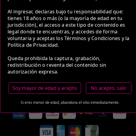
COP 600,000.00
Al ingresar, declaras bajo tu responsabilidad que:
tienes 18 años o más (o la mayoría de edad en tu
jurisdicción), el acceso a este tipo de contenido es
legal donde te encuentras, y accedes de forma
voluntaria y aceptas los Términos y Condiciones y la
5 Horas
Política de Privacidad.
COP 900,000.00
Queda prohibida la captura, grabación,
redistribución o reventa del contenido sin
autorización expresa.
Estas tarifas incluyen transporte y preservativos
Soy mayor de edad y acepto
No acepto, salir
Medio de Pago:
Si eres menor de edad, abandona el sitio inmediatamente.