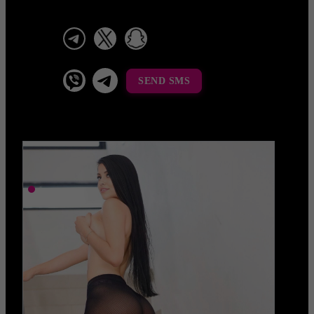
telegram
x
snapchat
viber
Telegram La Celestina
SEND SMS