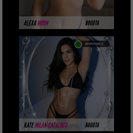
MÁS INFORMACIÓN
ALEXA
MOON
BOGOTA
DISPONIBLE
KATE MILAN-CATALOGO
PLATINO
Platinum Esta modelo pertenece a
nuestro Catálogo Privado Platinum.
Selección privada de modelos con un
nivel de belleza y perform ...
MÁS INFORMACIÓN
KATE
MILAN-CATALOGO
BOGOTA