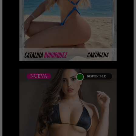
Platinum Esta modelo pertenece a
nuestro Catálogo Privado Platinum.
Selección privada de modelos con un
nivel de belleza y perform ...
MÁS INFORMACIÓN
CATALINA
BOHORQUEZ
CARTAGENA
NUEVA
DISPONIBLE
NUEVA
ALEXA MOON
Próximamente.... Algunas de nuestras
modelos aún no tienen imágenes
disponibles en la web porque están
completando su sesión ...