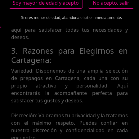
una amplia gama de opciones para hacer de tu
Soy mayor de edad y acepto
No acepto, salir
encuentro una experiencia inolvidable. Desde
masajes relajantes hasta recorridos por los
Si eres menor de edad, abandona el sitio inmediatamente.
rincones más hermosos de Cartagena, estamos
aquí para satisfacer todas tus necesidades y
deseos.
3. Razones para Elegirnos en
Cartagena:
Variedad: Disponemos de una amplia selección
de prepagos en Cartagena, cada una con su
propio atractivo y personalidad. Aquí
encontrarás la acompañante perfecta para
satisfacer tus gustos y deseos.
Discreción: Valoramos tu privacidad y la tratamos
con el máximo respeto. Puedes confiar en
nuestra discreción y confidencialidad en cada
encuentro.