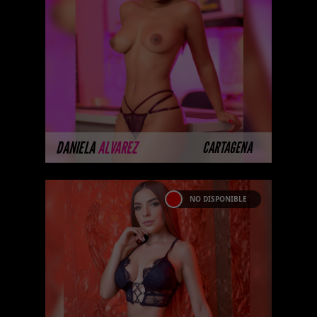
Soy una chica escorts , prepagos
en Medellin , extrovertida,
alegre. Tengo un aspecto lujoso
y exótico con formas naturales ...
MÁS INFORMACIÓN
DANIELA
ALVAREZ
CARTAGENA
NO DISPONIBLE
LAURA CAMILA CEPEDA
Hola, mi nombre es Laura Camila
Cepeda, soy una chica blanca
prepago en Bogotà , tengo
cabello Castaño , ojos ca ...