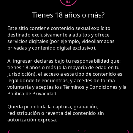
comunidad de mujeres elegantes y apasionadas,
ansiosas por hacerte disfrutar. Nos dedicamos a
Tienes 18 años o más?
garantizar que tus deseos y fantasías se hagan
realidad, proporcionándote momentos
Este sitio contiene contenido sexual explícito
inolvidables con estas mujeres encantadoras.
destinado exclusivamente a adultos y ofrece
servicios digitales (por ejemplo, videollamadas
Nuestras prepagos en Cartagena son expertas
privadas y contenido digital exclusivo).
en la seducción y el arte de la pasión. Te ofrecen
una experiencia única, llena de complicidad y
Al ingresar, declaras bajo tu responsabilidad que:
placer. Cada una de ellas es seleccionada
tienes 18 años o más (o la mayoría de edad en tu
cuidadosamente para garantizar la máxima
jurisdicción), el acceso a este tipo de contenido es
calidad y discreción en cada encuentro.
legal donde te encuentras, y accedes de forma
voluntaria y aceptas los Términos y Condiciones y la
2. Servicios Exclusivos para Tu
Política de Privacidad.
Entretenimiento en Cartagena
Queda prohibida la captura, grabación,
Nuestros servicios no se limitan solo a la
redistribución o reventa del contenido sin
compañía. Además de la atención personalizada
autorización expresa.
de nuestras prepagos en Cartagena, ofrecemos