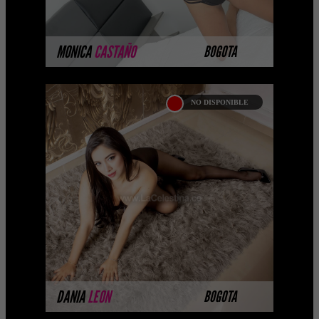
MÁS INFORMACIÓN
MONICA
CASTAÑO
BOGOTA
NO DISPONIBLE
DANIA LEON
Las mejores prepagos escorts, call girls,
putas, putas y acompañantes
universitarias vip en Colombia. La
mejor agencia de Colombia ...
MÁS INFORMACIÓN
DANIA
LEON
BOGOTA