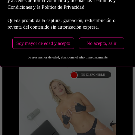
y accedes de forma voluntaria y aceptas los Términos y
blanca , ojos negros, atletica . Me
Condiciones y la Política de Privacidad.
encanta&nbsp ...
Queda prohibida la captura, grabación, redistribución o
reventa del contenido sin autorización expresa.
Soy mayor de edad y acepto
No acepto, salir
MÁS INFORMACIÓN
PAOLA
MARTIN
BOGOTA
Si eres menor de edad, abandona el sitio inmediatamente.
NO DISPONIBLE
MONICA CASTAÑO
Hola, mi nombre es Monica Castaño,
soy una prepago de bogota muy
ardiente dispuesta a hacer lo que
quieras, tengo el cabello ...