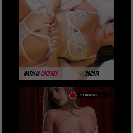
Hola cariño, me llamo Natalia, soy una
preciosa prepago de Bogotá . Soy una
perfecta mezcla entre pasión y dulzura,
con unos pecho ...
MÁS INFORMACIÓN
NATALIA
CÁCERES
BOGOTA
NO DISPONIBLE
SARAY ROSANIA
Las mejores prepagos escorts, call girls,
putas, putas y acompañantes
universitarias vip en Colombia. La
mejor agencia de Colombia ...