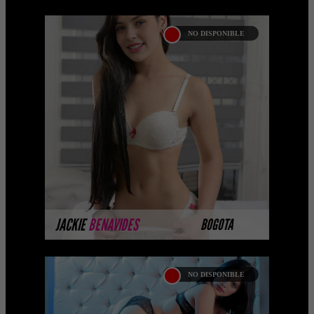
NO DISPONIBLE
JACKIE BENAVIDES
Hola soy Jackie Benavides de 19 años,
una prepago de Bogota , tengo cabello
negro y piel blanca trasero normal
caliente .Me ...
MÁS INFORMACIÓN
JACKIE
BENAVIDES
BOGOTA
NO DISPONIBLE
IVANA ESPINOZA