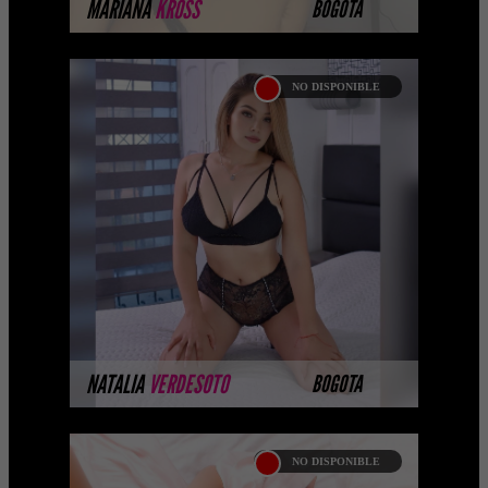
MARIANA
KROSS
BOGOTA
NO DISPONIBLE
NATALIA VERDESOTO
Hola hermoso, mi nombre es Natalia,
soy una escort en Bogotá con cara de
muñeca y ojos color miel que quiere ser
tu juguete sexual ...
MÁS INFORMACIÓN
NATALIA
VERDESOTO
BOGOTA
NO DISPONIBLE
NATALIA CÁCERES