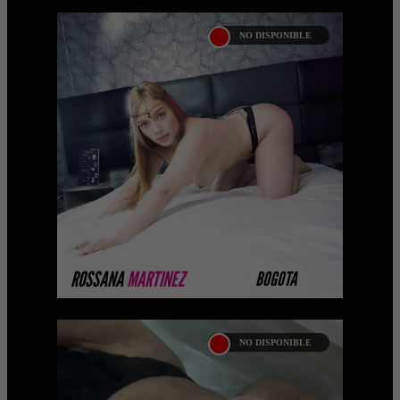
NO DISPONIBLE
ROSSANA MARTINEZ
Las mejores prepagos escorts, call girls,
putas, putas y acompañantes
universitarias vip en Colombia. La
mejor agencia de Colombia ...
MÁS INFORMACIÓN
ROSSANA
MARTINEZ
BOGOTA
NO DISPONIBLE
SHANNY BEDOYA