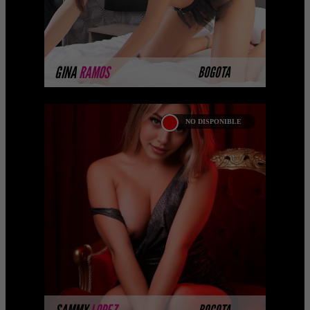
MÁS INFORMACIÓN
GINA
RAMOS
BOGOTA
NO DISPONIBLE
SAMMY LOPEZ
Hola papi soy Sammy Lopez una
Amante prepago de Bogotá , tengo
cabello rubio ardiente, piel blanca, ojos
color café de contex ...
MÁS INFORMACIÓN