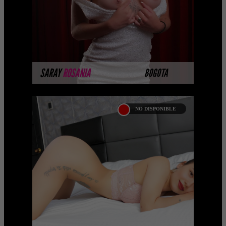
MÁS INFORMACIÓN
SARAY
ROSANIA
BOGOTA
NO DISPONIBLE
LUCIA CANO
Hola soy Lucia Cano una Prepago de
Bogotá , tengo cabello negro suave,
piel blanca , trasero grande y contextura
...