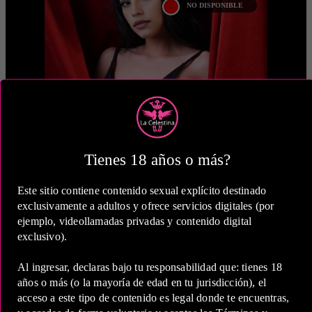
NO DISPONIBLE
LIANA SUAREZ
Hola papi soy, una apasionada escorts
vip bogota de 28 años de edad. Mi piel
trigueña te cautivará, al igual que mi
generoso ...
Tienes 18 años o más?
MÁS INFORMACIÓN
Este sitio contiene contenido sexual explícito destinado
LIANA
SUAREZ
BOGOTA
exclusivamente a adultos y ofrece servicios digitales (por
ejemplo, videollamadas privadas y contenido digital
exclusivo).
NO DISPONIBLE
PAOLA MARTIN
Al ingresar, declaras bajo tu responsabilidad que: tienes 18
años o más (o la mayoría de edad en tu jurisdicción), el
Hola soy Paola Martìn una Prepago de
acceso a este tipo de contenido es legal donde te encuentras,
Bogotà , tengo cabello negro, piel