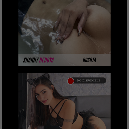
Próximamente.... Algunas de nuestras
modelos aún no tienen imágenes
disponibles en la web porque están
completando su sesión ...
MÁS INFORMACIÓN
SHANNY
BEDOYA
BOGOTA
NO DISPONIBLE
GINA RAMOS
Hola amor, soy Gina Ramos, una chica
prepago en Bogotá de 20 años de edad.
Soy de cabello negro, ojos negros y piel
blanca. He ven ...