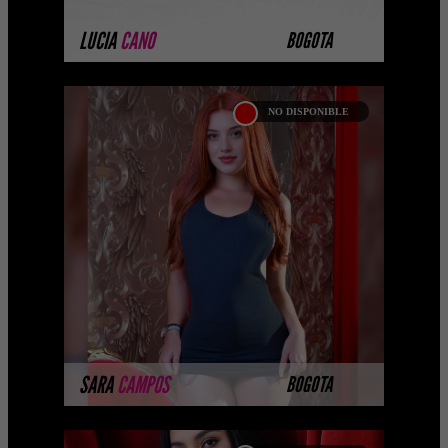
MÁS INFORMACIÓN
LUCIA
CANO
BOGOTA
NO DISPONIBLE
SARA CAMPOS
Soy una hermosa escorts de Bogotá,
una acompañante ardiente dispuesta a
complacerte. Tengo ojos color miel y
pelo rojo . Te encant ...
MÁS INFORMACIÓN
SARA
CAMPOS
BOGOTA