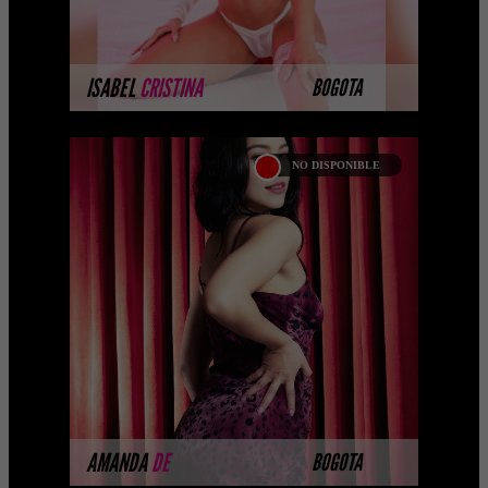
MÁS INFORMACIÓN
ISABEL
CRISTINA
BOGOTA
NO DISPONIBLE
AMANDA DE LA
ESPRIELLA
Tengo que admitir que tengo debilidad
por el sexo desde pequeña Escorts
jovenes , por eso quiero besarte,
acariciarte y me puedes ...
MÁS INFORMACIÓN
AMANDA
DE
BOGOTA