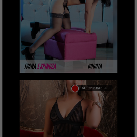
Hola soy Ivana Espinoza de 20años ,
una prepago de Bogota , tengo cabello
Negro, piel blanca y trasero grande. Me
gusta ...
MÁS INFORMACIÓN
IVANA
ESPINOZA
BOGOTA
NO DISPONIBLE
ARIANI GONZALES
Hola bebe soy Ariani Gonzales una
Prepago de Bogotà , tengo cabello
color castaño, piel blanca, ojos color
miel de contextura ...