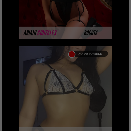
MÁS INFORMACIÓN
ARIANI
GONZALES
BOGOTA
NO DISPONIBLE
MARIANA KROSS
Soy Mariana Escorts Bogota y te daré
los mejores momentos de tu vida,
satisfaciendo cada uno de tus deseos
más íntimos ...
MÁS INFORMACIÓN