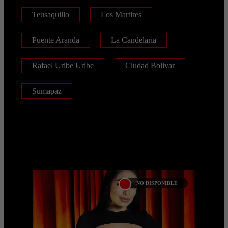
Teusaquillo
Los Martires
Puente Aranda
La Candelaria
Rafael Uribe Uribe
Ciudad Bolivar
Sumapaz
;
NO DISPONIBLE
JULIANA OSPINA
Las mejores prepagos escorts, call girls,