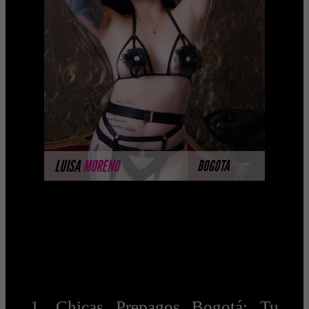
Una delicia de 22 años Escorts Bogota .
Piel blanca, con unas tetitas busto A y
una tentadora cola. Su cuerpo delgado
y su e ...
MÁS INFORMACIÓN
LUISA
MORENO
BOGOTA
1. Chicas Prepagos Bogotá: Tu