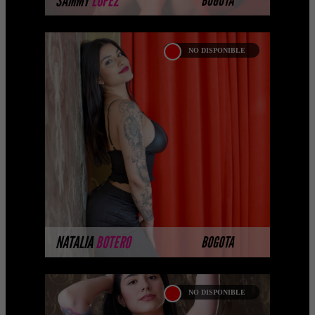
SAMMY
LOPEZ
BOGOTA
NO DISPONIBLE
NATALIA BOTERO
Hola amores, soy Natalia Botero, una
escort de 26 años , muy sexy y atrevida,
con unas ricas tetas , y todo un
espectáculo para la ...
MÁS INFORMACIÓN
NATALIA
BOTERO
BOGOTA
NO DISPONIBLE
LUISA MORENO