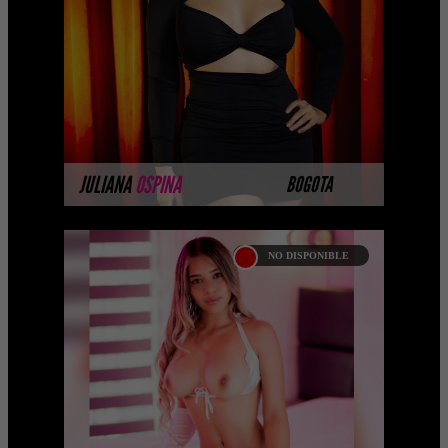
putas, putas y acompañantes
universitarias vip en Colombia. La
mejor agencia de Colombia ...
MÁS INFORMACIÓN
JULIANA
OSPINA
BOGOTA
NO DISPONIBLE
ISABEL CRISTINA
GONZÁLES
Hola soy una chica prepago de Bogotá
, decidida a complacerte en todo lo que
necesitas, soy una trigueña de 22 a&nti
...