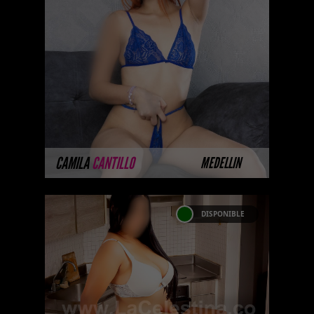
Hola soy una blanquita de 18
años de edad, mi cabello es
Cobrizo y tengo tetas lindas
tetas, ansiosa y lista para
cumplirte en tod ...
MÁS INFORMACIÓN
CAMILA
CANTILLO
MEDELLIN
DISPONIBLE
KORINA
Algunas de nuestras modelos
aún no tienen imágenes
disponibles en la web porque