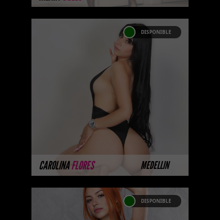
DISPONIBLE
CAROLINA FLORES
Próximamente.... Algunas de
nuestras modelos aún no tienen
imágenes disponibles en la web
porque están completando su
sesión ...
MÁS INFORMACIÓN
CAROLINA
FLORES
MEDELLIN
DISPONIBLE
CAMILA CANTILLO