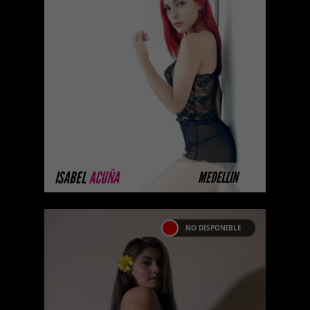
ISABEL ACUÑA
Hola soy Isabel Acuña de 20
años, soy una prepago de
Medellin , tengo piel trigueña ,
cabello ro ...
MÁS INFORMACIÓN
ISABEL
ACUÑA
MEDELLIN
NO DISPONIBLE
MELINA DUPONTS
Próximamente.... Algunas de
nuestras modelos aún no tienen