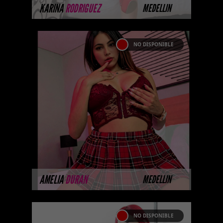
MÁS INFORMACIÓN
KARINA
RODRIGUEZ
MEDELLIN
NO DISPONIBLE
AMELIA DURAN
Las mejores prepagos escorts,
call girls, putas, putas y
acompañantes universitarias vip
en Colombia. La mejor agencia
de Colombia ...
MÁS INFORMACIÓN
AMELIA
DURAN
MEDELLIN
NO DISPONIBLE