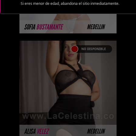
Si eres menor de edad, abandona el sitio inmediatamente.
MÁS INFORMACIÓN
SOFIA
BUSTAMANTE
MEDELLIN
NO DISPONIBLE
ALISA VELEZ
Soy Alisa, Call Girls Medellin .
Regálate un tiempo conmigo
para que puedas experimentar el
verdadero deseo, el erotismo y ...
MÁS INFORMACIÓN
ALISA
VELEZ
MEDELLIN