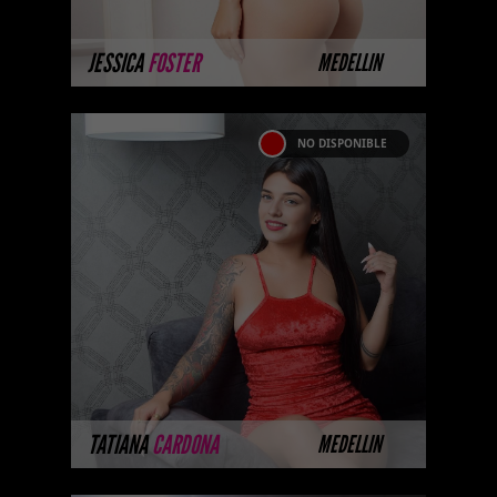
MÁS INFORMACIÓN
JESSICA
FOSTER
MEDELLIN
NO DISPONIBLE
TATIANA CARDONA
Hola me llamo Tatiana Cardona,
Soy una chica de contextura
Atlética echa para cumplir todas
tus fantasías, tengo cabello
negro dis ...
MÁS INFORMACIÓN
TATIANA
CARDONA
MEDELLIN