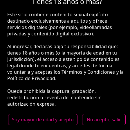
Tienes 18 años o más?
nuestras modelos aún no tienen
imágenes disponibles en la web
Este sitio contiene contenido sexual explícito
porque están completando su
destinado exclusivamente a adultos y ofrece
sesión ...
servicios digitales (por ejemplo, videollamadas
privadas y contenido digital exclusivo).
Al ingresar, declaras bajo tu responsabilidad que:
MÁS INFORMACIÓN
tienes 18 años o más (o la mayoría de edad en tu
REBECA
TABORDA
MEDELLIN
jurisdicción), el acceso a este tipo de contenido es
legal donde te encuentras, y accedes de forma
voluntaria y aceptas los Términos y Condiciones y la
NO DISPONIBLE
Política de Privacidad.
SOFIA BUSTAMANTE
Queda prohibida la captura, grabación,
redistribución o reventa del contenido sin
Soy una hermosa escorts de
autorización expresa.
Medellin , una ardiente morocha
dispuesta a complacerte. Tengo
ojos color café. Soy delgada de
Soy mayor de edad y acepto
No acepto, salir
piel bla ...