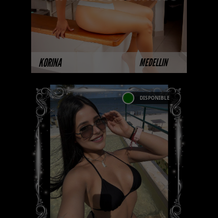
están completando su sesión
fotográfica prof ...
MÁS INFORMACIÓN
KORINA
MEDELLIN
DISPONIBLE
ANGELA MONTALCINO-
CATALOGO PLATINO
Esta modelo pertenece a nuestro
Catálogo Privado Platinum.
Selección privada de modelos
con un nivel de belleza y
performance supe ...