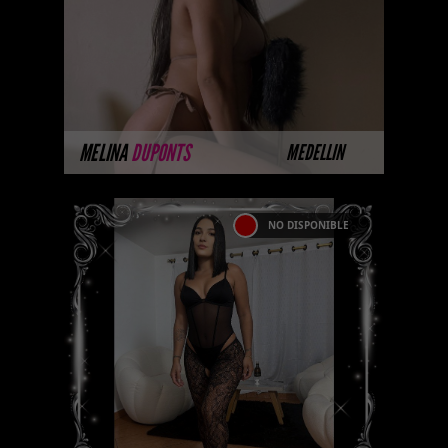
imágenes disponibles en la web
porque están completando su
sesión ...
MÁS INFORMACIÓN
MELINA
DUPONTS
MEDELLIN
NO DISPONIBLE
ROSA BONHEUS-
CATALOGO PLATINO
Esta modelo pertenece a nuestro
Catálogo Privado Platinum.
Selección privada de modelos
con un nivel de belleza y
performance supe ...