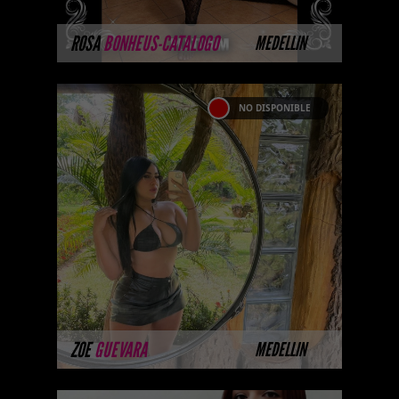
MÁS INFORMACIÓN
ROSA
BONHEUS-CATALOGO
MEDELLIN
NO DISPONIBLE
ZOE GUEVARA
Próximamente.... Algunas de
nuestras modelos aún no tienen
imágenes disponibles en la web
porque están completando su
sesión ...
MÁS INFORMACIÓN
ZOE
GUEVARA
MEDELLIN