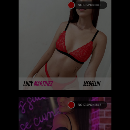
NO DISPONIBLE
LUCY MARTINEZ
Próximamente.... Algunas de
nuestras modelos aún no tienen
imágenes disponibles en la web
porque están completando su
sesión ...
MÁS INFORMACIÓN
LUCY
MARTINEZ
MEDELLIN
NO DISPONIBLE
ZIANYA OLIVARES
Próximamente.... Algunas de