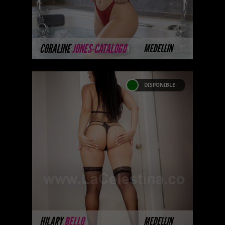
performance supe ...
MÁS INFORMACIÓN
CORALINE
JONES-CATALOGO
MEDELLIN
DISPONIBLE
HILARY BELLO
Soy Hilary. Call Girls Medellin .
Regálate un tiempo conmigo
para que puedas experimentar el
verdadero deseo, el erotismo y ...
MÁS INFORMACIÓN
HILARY
BELLO
MEDELLIN