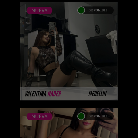
NUEVA
DISPONIBLE
NUEVA
VALENTINA NADER
...Próximamente.... Algunas de
nuestras modelos aún no tienen
imágenes disponibles en la web
porque están completando su
ses ...
MÁS INFORMACIÓN
VALENTINA
NADER
MEDELLIN
NUEVA
DISPONIBLE
NUEVA
MARCELA PELAEZ