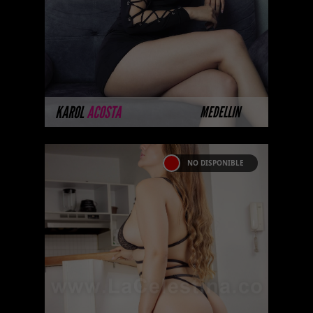
acompañantes universitarias vip
en Colombia. La mejor agencia
de Colombia ...
MÁS INFORMACIÓN
KAROL
ACOSTA
MEDELLIN
NO DISPONIBLE
JESSICA FOSTER
Próximamente.... Algunas de
nuestras modelos aún no tienen
imágenes disponibles en la web
porque están completando su
sesión ...