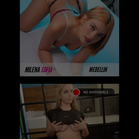
Hola, hermoso, soy una chica
Escorts Bogota . Soy
complaciente, de piel blanca y
me encanta el sexo salvaje y las
nuevas pos ...
MÁS INFORMACIÓN
MILENA
SOFÍA
MEDELLIN
NO DISPONIBLE
PAMELA ANDERS
Próximamente.... Algunas de
nuestras modelos aún no tienen
imágenes disponibles en la web
porque están completando su