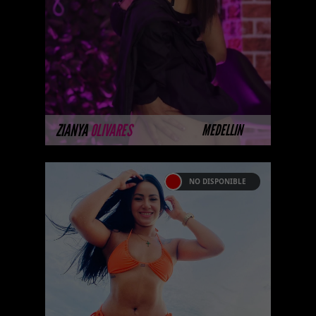
nuestras modelos aún no tienen
imágenes disponibles en la web
porque están completando su
sesión ...
MÁS INFORMACIÓN
ZIANYA
OLIVARES
MEDELLIN
NO DISPONIBLE
MARTINA
Algunas de nuestras modelos
aún no tienen imágenes
disponibles en la web porque
están completando su sesión
fotográfica prof ...