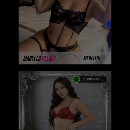
Próximamente.... Algunas de
nuestras modelos aún no tienen
imágenes disponibles en la web
porque están completando su
sesión ...
MÁS INFORMACIÓN
MARCELA
PELAEZ
MEDELLIN
DISPONIBLE
CORALINE JONES-
CATALOGO PLATINO
Esta modelo pertenece a nuestro
Catálogo Privado Platinum.
Selección privada de modelos
con un nivel de belleza y