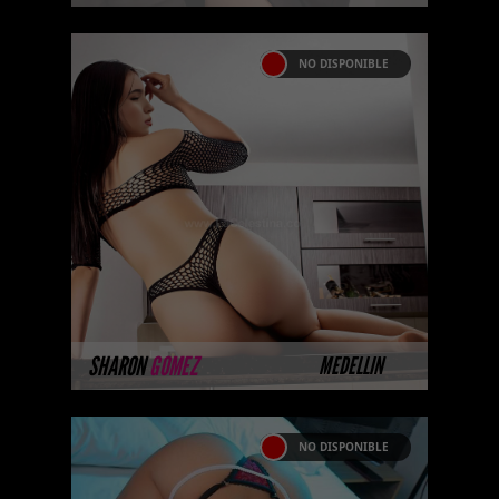
NO DISPONIBLE
SHARON GOMEZ
Algunas de nuestras modelos
aún no tienen imágenes
disponibles en la web porque
están completando su sesión
fotográfica prof ...
MÁS INFORMACIÓN
SHARON
GOMEZ
MEDELLIN
NO DISPONIBLE
MILENA SOFÍA RENTERÍA