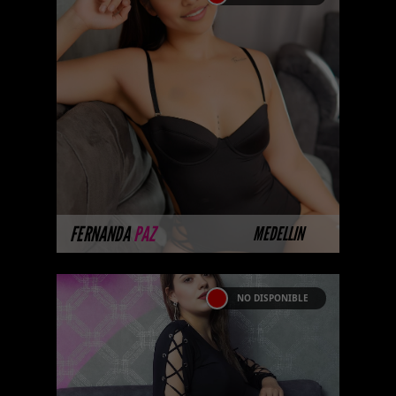
FERNANDA PAZ
Hola me llamo Fernanda Paz,
chica hermosa de medellin ,
tengo 22 años, mi piel es blanca
y cabello castaño , ven a
divertirte ...
MÁS INFORMACIÓN
FERNANDA
PAZ
MEDELLIN
NO DISPONIBLE
KAROL ACOSTA
Las mejores prepagos escorts,
call girls, putas, putas y