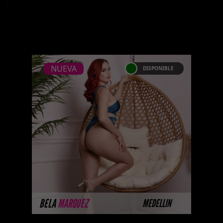
;
NUEVA
DISPONIBLE
NUEVA
BELA MARQUEZ
Próximamente.... Algunas de
nuestras modelos aún no tienen
imágenes disponibles en la web
porque están completando su
sesión ...
MÁS INFORMACIÓN
BELA
MARQUEZ
MEDELLIN