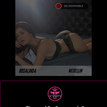
NO DISPONIBLE
ROSALINDA
Hola soy Rosalinda una Prepago
de Medellin , tengo cabello
negro de trasero grande . Tetas
tamaño D. Me encanta lento y
duradero. ...
MÁS INFORMACIÓN
ROSALINDA
MEDELLIN
NO DISPONIBLE
REBECA TABORDA
Próximamente.... Algunas de