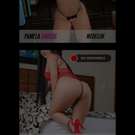
sesión ...
MÁS INFORMACIÓN
PAMELA
ANDERS
MEDELLIN
NO DISPONIBLE
KARINA RODRIGUEZ
Hola, soy una prepago de 28
años de grande trasero ubicada
en Medellin , tengo piel trigueña
y cabello negro con unos
encantadores ...