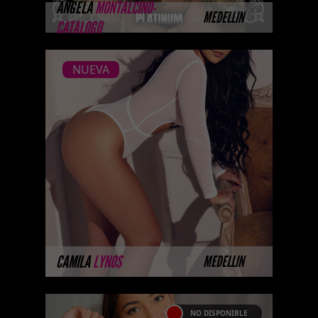
MÁS INFORMACIÓN
ANGELA
MONTALCINO-
MEDELLIN
CATALOGO
NUEVA
NUEVA
CAMILA LYNOS -
CATALAGO PLATINO
Platinum Esta modelo pertenece
a nuestro Catálogo Privado
Platinum. Selección privada de
modelos con un nivel de belleza
y perform ...
MÁS INFORMACIÓN
CAMILA
LYNOS
MEDELLIN
NO DISPONIBLE